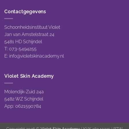
Contactgegevens
Schoonheidsinstituut Violet
Jan van Amstelstraat 24
5481 HD Schijndel
T: 073-5494255
E:
info@violetskinacademy.nl
Violet Skin Academy
Molendijk-Zuid 24a
5482 WZ Schijndel
App: 0621590784
Copyright 2026 ©
Violet Skin Academy
| KVK 16040235 | BTW