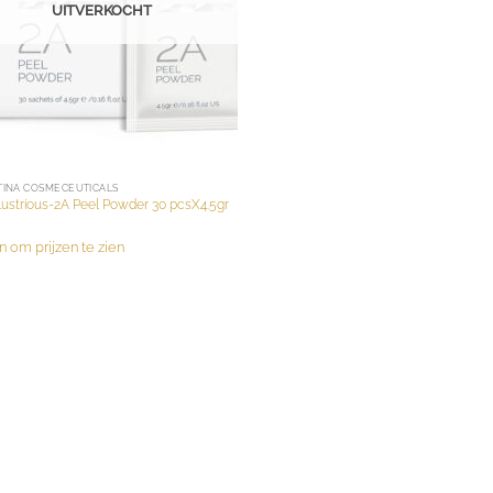
UITVERKOCHT
TINA COSMECEUTICALS
llustrious-2A Peel Powder 30 pcsX4.5gr
n om prijzen te zien