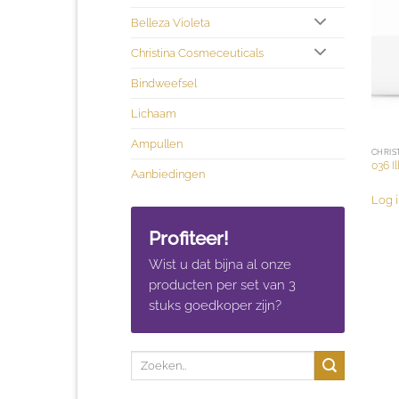
Belleza Violeta
Christina Cosmeceuticals
Bindweefsel
Lichaam
Ampullen
CHRIS
036 I
Aanbiedingen
Log i
Profiteer!
Wist u dat bijna al onze
producten per set van 3
stuks goedkoper zijn?
Zoeken
naar: